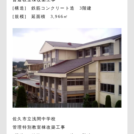
[構造]　鉄筋コンクリート造　3階建
[規模]　延面積　3,966㎡
佐久市立浅間中学校
管理特別教室棟改築工事