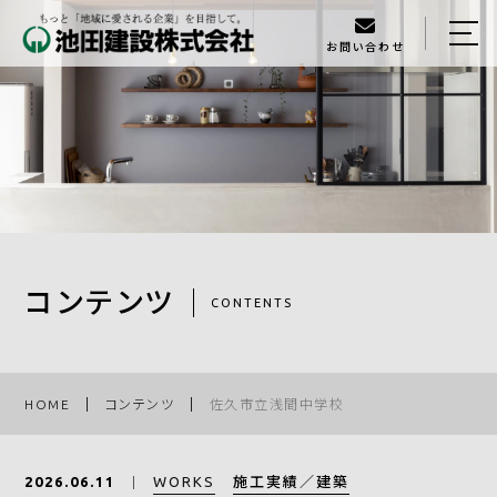
お問い合わせ
HOME
イベント
池田建設について
当社の特徴
スタッフ
コンテンツ
CONTENTS
ラインナップ
施工実績
HOME
コンテンツ
佐久市立浅間中学校
家づくりの流れ
WORKS
施工実績／建築
2026.06.11
アクセス