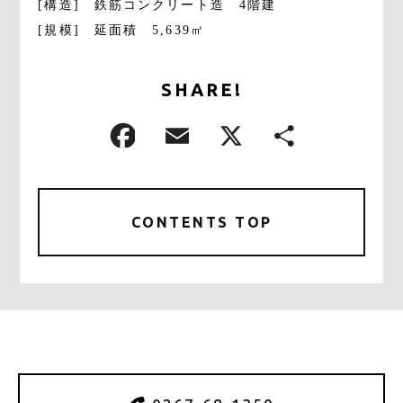
[構造]　鉄筋コンクリート造　4階建
[規模]　延面積　5,639㎡
SHARE!
CONTENTS TOP