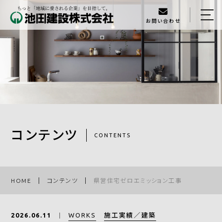
お問い合わせ
HOME
イベント
池田建設について
当社の特徴
スタッフ
コンテンツ
CONTENTS
ラインナップ
施工実績
HOME
コンテンツ
県営住宅ゼロエミッション工事
家づくりの流れ
WORKS
施工実績／建築
2026.06.11
アクセス